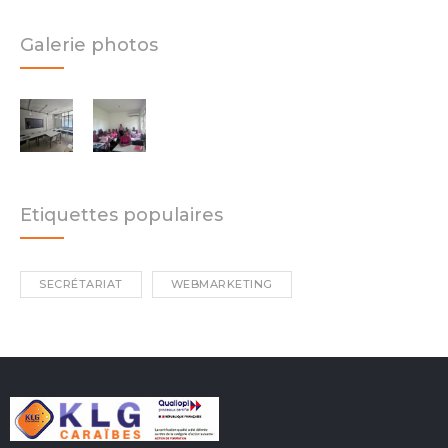
Galerie photos
Etiquettes populaires
SECRÉTARIAT
WEBMARKETING